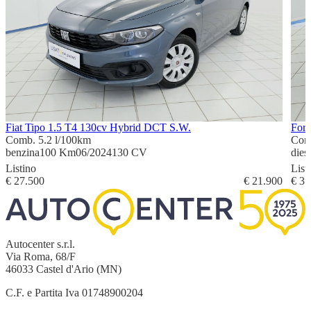
Fiat Tipo 1.5 T4 130cv Hybrid DCT S.W.
Ford
Comb. 5.2 l/100km
Com
benzina
100 Km
06/2024
130 CV
dies
Listino
List
€ 27.500
€ 21.900
€ 37
Autocenter s.r.l.
Via Roma, 68/F
46033 Castel d'Ario (MN)
C.F. e Partita Iva 01748900204