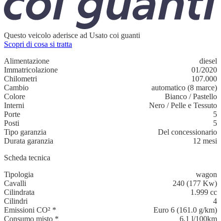
Questo veicolo aderisce ad Usato coi guanti
Scopri di cosa si tratta
Alimentazione
diesel
Immatricolazione
01/2020
Chilometri
107.000
Cambio
automatico (8 marce)
Colore
Bianco
/
Pastello
Interni
Nero
/
Pelle e Tessuto
Porte
5
Posti
5
Tipo garanzia
Del concessionario
Durata garanzia
12 mesi
Scheda tecnica
Tipologia
wagon
Cavalli
240 (177 Kw)
Cilindrata
1.999 cc
Cilindri
4
Emissioni CO²
*
Euro 6 (161.0 g/km)
Consumo misto
*
6,1 l/100km