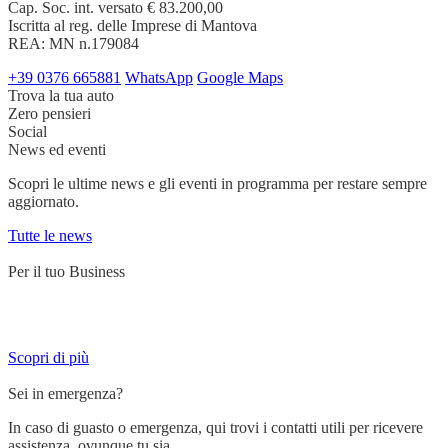
Cap. Soc. int. versato € 83.200,00
Iscritta al reg. delle Imprese di Mantova
REA: MN n.179084
+39 0376 665881
WhatsApp
Google Maps
Trova la tua auto
Zero pensieri
Social
News ed eventi
Scopri le ultime news e gli eventi in programma per restare sempre
aggiornato.
Tutte le news
Per il tuo Business
Servizi su misura per chi lavora su strada e ha bisogno di un partner
affidabile.
Scopri di più
Sei in emergenza?
In caso di guasto o emergenza, qui trovi i contatti utili per ricevere
assistenza, ovunque tu sia.