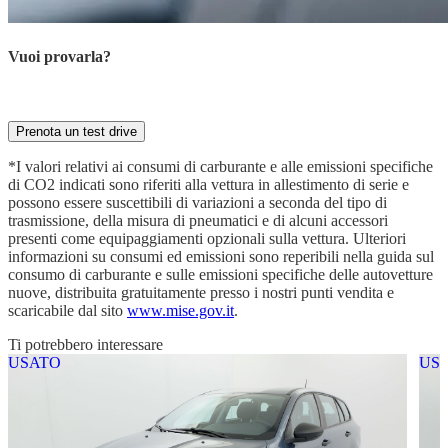
Vuoi provarla?
Prenota ora la tua prova su strada con il nostro esperto
Prenota un test drive
*I valori relativi ai consumi di carburante e alle emissioni specifiche
di CO2 indicati sono riferiti alla vettura in allestimento di serie e
possono essere suscettibili di variazioni a seconda del tipo di
trasmissione, della misura di pneumatici e di alcuni accessori
presenti come equipaggiamenti opzionali sulla vettura. Ulteriori
informazioni su consumi ed emissioni sono reperibili nella guida sul
consumo di carburante e sulle emissioni specifiche delle autovetture
nuove, distribuita gratuitamente presso i nostri punti vendita e
scaricabile dal sito
www.mise.gov.it
.
Ti potrebbero interessare
USATO
US