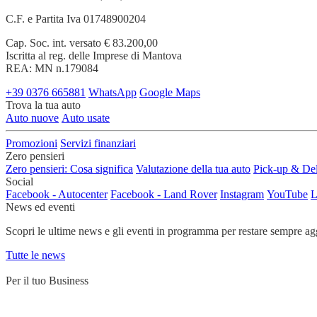
C.F. e Partita Iva 01748900204
Cap. Soc. int. versato € 83.200,00
Iscritta al reg. delle Imprese di Mantova
REA: MN n.179084
+39 0376 665881
WhatsApp
Google Maps
Trova la tua auto
Auto nuove
Auto usate
Promozioni
Servizi finanziari
Zero pensieri
Zero pensieri: Cosa significa
Valutazione della tua auto
Pick-up & Del
Social
Facebook - Autocenter
Facebook - Land Rover
Instagram
YouTube
L
News ed eventi
Scopri le ultime news e gli eventi in programma per restare sempre ag
Tutte le news
Per il tuo Business
Servizi su misura per chi lavora su strada e ha bisogno di un partner af