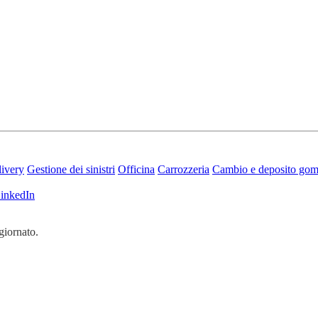
ivery
Gestione dei sinistri
Officina
Carrozzeria
Cambio e deposito go
inkedIn
giornato.
fidabile.