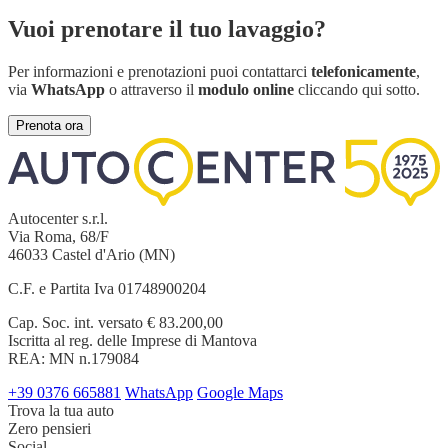
Vuoi prenotare il tuo lavaggio?
Per informazioni e prenotazioni puoi contattarci
telefonicamente
,
via
WhatsApp
o attraverso il
modulo online
cliccando qui sotto.
Prenota ora
Autocenter s.r.l.
Via Roma, 68/F
46033 Castel d'Ario (MN)
C.F. e Partita Iva 01748900204
Cap. Soc. int. versato € 83.200,00
Iscritta al reg. delle Imprese di Mantova
REA: MN n.179084
+39 0376 665881
WhatsApp
Google Maps
Trova la tua auto
Zero pensieri
Social