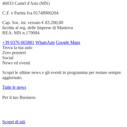
46033 Castel d'Ario (MN)
C.F. e Partita Iva 01748900204
Cap. Soc. int. versato € 83.200,00
Iscritta al reg. delle Imprese di Mantova
REA: MN n.179084
+39 0376 665881
WhatsApp
Google Maps
Trova la tua auto
Zero pensieri
Social
News ed eventi
Scopri le ultime news e gli eventi in programma per restare sempre
aggiornato.
Tutte le news
Per il tuo Business
Servizi su misura per chi lavora su strada e ha bisogno di un partner
affidabile.
Scopri di più