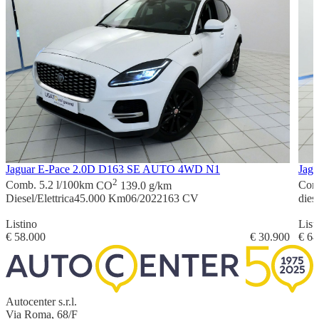
Jaguar E-Pace 2.0D D163 SE AUTO 4WD N1
Jag
2
Comb. 5.2 l/100km
CO
139.0 g/km
Com
Diesel/Elettrica
45.000 Km
06/2022
163 CV
dies
Listino
List
€ 58.000
€ 30.900
€ 64
Autocenter s.r.l.
Via Roma, 68/F