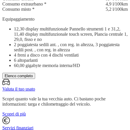
Consumo extraurbano
*
4,9 l/100km
Consumo misto
*
5,2 l/100km
Equipaggiamento
12,30 display multifunzionale Pannello strumenti 1 e 31,2,
11,40 display multifunzionale touch screen, Plancia centrale 1,
29,0, fisso e no
2 poggiatesta sedili ant. , con reg. in altezza, 3 poggiatesta
sedili post. , con reg. in altezza
4 freni a disco con 4 dischi ventilati
6 altoparlanti
60,00 gigabyte memoria interna/HD
Elenco completo
Valuta il tuo usato
Scopri quanto vale la tua vecchia auto. Ci bastano poche
informazioni: targa e chilometraggio del veicolo.
Scopri di più
Servizi finanziari