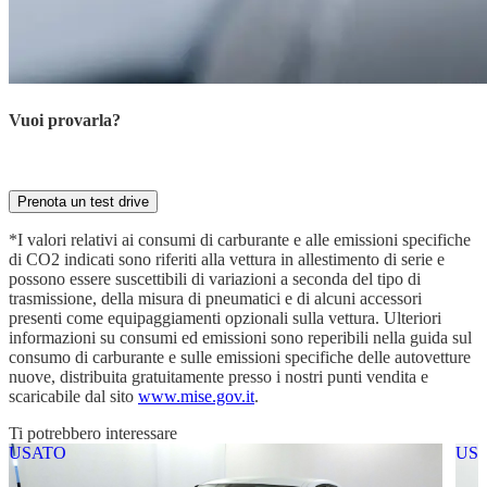
Vuoi provarla?
Prenota ora la tua prova su strada con il nostro esperto
Prenota un test drive
*I valori relativi ai consumi di carburante e alle emissioni specifiche
di CO2 indicati sono riferiti alla vettura in allestimento di serie e
possono essere suscettibili di variazioni a seconda del tipo di
trasmissione, della misura di pneumatici e di alcuni accessori
presenti come equipaggiamenti opzionali sulla vettura. Ulteriori
informazioni su consumi ed emissioni sono reperibili nella guida sul
consumo di carburante e sulle emissioni specifiche delle autovetture
nuove, distribuita gratuitamente presso i nostri punti vendita e
scaricabile dal sito
www.mise.gov.it
.
Ti potrebbero interessare
USATO
US