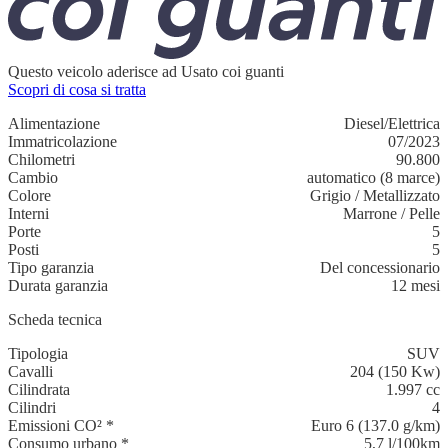
Questo veicolo aderisce ad Usato coi guanti
Scopri di cosa si tratta
Alimentazione
Diesel/Elettrica
Immatricolazione
07/2023
Chilometri
90.800
Cambio
automatico (8 marce)
Colore
Grigio
/
Metallizzato
Interni
Marrone
/
Pelle
Porte
5
Posti
5
Tipo garanzia
Del concessionario
Durata garanzia
12 mesi
Scheda tecnica
Tipologia
SUV
Cavalli
204 (150 Kw)
Cilindrata
1.997 cc
Cilindri
4
Emissioni CO²
*
Euro 6 (137.0 g/km)
Consumo urbano
*
5,7 l/100km