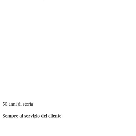
50 anni di storia
Sempre al servizio del cliente
Da
50 anni
,
la famiglia di Autocenter
rappresenta un punto di
riferimento
nel mondo dell’
automotive
sul territorio
mantovano
.