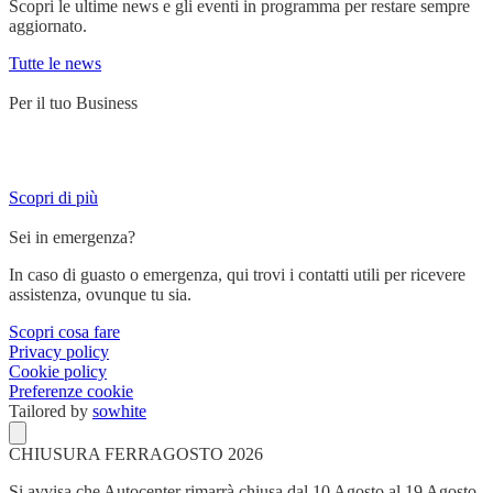
Scopri le ultime news e gli eventi in programma per restare sempre
aggiornato.
Tutte le news
Per il tuo Business
Servizi su misura per chi lavora su strada e ha bisogno di un partner
affidabile.
Scopri di più
Sei in emergenza?
In caso di guasto o emergenza, qui trovi i contatti utili per ricevere
assistenza, ovunque tu sia.
Scopri cosa fare
Privacy policy
Cookie policy
Preferenze cookie
Tailored by
sowhite
CHIUSURA FERRAGOSTO 2026
Si avvisa che Autocenter rimarrà chiusa dal 10 Agosto al 19 Agosto