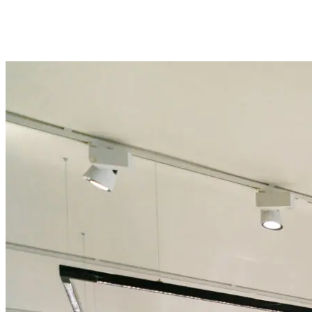
La nostra storia è fatta di
passione, impegno e radicamento profondo
nel territorio
: valori che ci hanno permesso di crescere insieme a
generazioni di clienti, diventando un
riferimento di fiducia e
professionalità
.