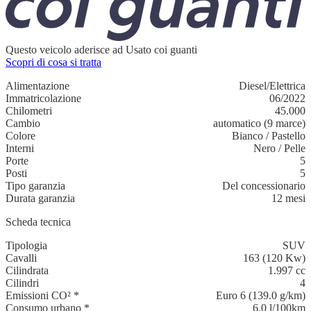
Questo veicolo aderisce ad Usato coi guanti
Scopri di cosa si tratta
Alimentazione
Diesel/Elettrica
Immatricolazione
06/2022
Chilometri
45.000
Cambio
automatico (9 marce)
Colore
Bianco
/
Pastello
Interni
Nero
/
Pelle
Porte
5
Posti
5
Tipo garanzia
Del concessionario
Durata garanzia
12 mesi
Scheda tecnica
Tipologia
SUV
Cavalli
163 (120 Kw)
Cilindrata
1.997 cc
Cilindri
4
Emissioni CO²
*
Euro 6 (139.0 g/km)
Consumo urbano
*
6,0 l/100km