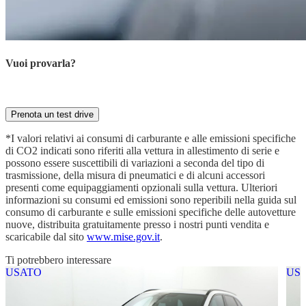
Vuoi provarla?
Prenota ora la tua prova su strada con il nostro esperto
Prenota un test drive
*I valori relativi ai consumi di carburante e alle emissioni specifiche
di CO2 indicati sono riferiti alla vettura in allestimento di serie e
possono essere suscettibili di variazioni a seconda del tipo di
trasmissione, della misura di pneumatici e di alcuni accessori
presenti come equipaggiamenti opzionali sulla vettura. Ulteriori
informazioni su consumi ed emissioni sono reperibili nella guida sul
consumo di carburante e sulle emissioni specifiche delle autovetture
nuove, distribuita gratuitamente presso i nostri punti vendita e
scaricabile dal sito
www.mise.gov.it
.
Ti potrebbero interessare
USATO
US