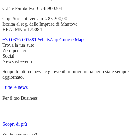
C.F. e Partita Iva 01748900204
Cap. Soc. int. versato € 83.200,00
Iscritta al reg. delle Imprese di Mantova
REA: MN n.179084
+39 0376 665881
WhatsApp
Google Maps
Trova la tua auto
Zero pensieri
Social
News ed eventi
Scopri le ultime news e gli eventi in programma per restare sempre
aggiornato.
Tutte le news
Per il tuo Business
Servizi su misura per chi lavora su strada e ha bisogno di un partner
affidabile.
Scopri di più
Sei in emergenza?