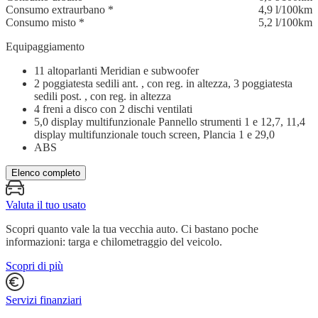
Consumo extraurbano
*
4,9 l/100km
Consumo misto
*
5,2 l/100km
Equipaggiamento
11 altoparlanti Meridian e subwoofer
2 poggiatesta sedili ant. , con reg. in altezza, 3 poggiatesta
sedili post. , con reg. in altezza
4 freni a disco con 2 dischi ventilati
5,0 display multifunzionale Pannello strumenti 1 e 12,7, 11,4
display multifunzionale touch screen, Plancia 1 e 29,0
ABS
Elenco completo
Valuta il tuo usato
Scopri quanto vale la tua vecchia auto. Ci bastano poche
informazioni: targa e chilometraggio del veicolo.
Scopri di più
Servizi finanziari