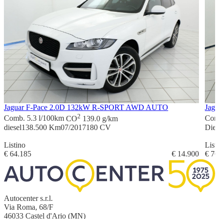
Jaguar F-Pace 2.0D 132kW R-SPORT AWD AUTO
Jag
2
Comb. 5.3 l/100km
CO
139.0 g/km
Com
diesel
138.500 Km
07/2017
180 CV
Dies
Listino
List
€ 64.185
€ 14.900
€ 76
Autocenter s.r.l.
Via Roma, 68/F
46033 Castel d'Ario (MN)