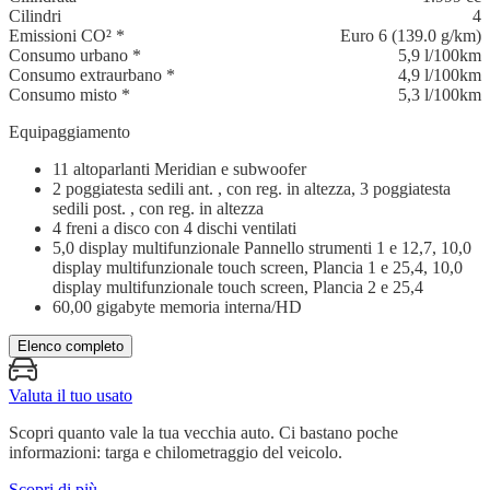
Cilindri
4
Emissioni CO²
*
Euro 6 (139.0 g/km)
Consumo urbano
*
5,9 l/100km
Consumo extraurbano
*
4,9 l/100km
Consumo misto
*
5,3 l/100km
Equipaggiamento
11 altoparlanti Meridian e subwoofer
2 poggiatesta sedili ant. , con reg. in altezza, 3 poggiatesta
sedili post. , con reg. in altezza
4 freni a disco con 4 dischi ventilati
5,0 display multifunzionale Pannello strumenti 1 e 12,7, 10,0
display multifunzionale touch screen, Plancia 1 e 25,4, 10,0
display multifunzionale touch screen, Plancia 2 e 25,4
60,00 gigabyte memoria interna/HD
Elenco completo
Valuta il tuo usato
Scopri quanto vale la tua vecchia auto. Ci bastano poche
informazioni: targa e chilometraggio del veicolo.
Scopri di più