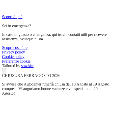
Servizi su misura per chi lavora su strada e ha bisogno di un partner
affidabile.
Scopri di più
Sei in emergenza?
In caso di guasto o emergenza, qui trovi i contatti utili per ricevere
assistenza, ovunque tu sia.
Scopri cosa fare
Privacy policy
Cookie policy
Preferenze cookie
Tailored by
sowhite
CHIUSURA FERRAGOSTO 2026
Si avvisa che Autocenter rimarrà chiusa dal 10 Agosto al 19 Agosto
compresi. Vi auguriamo buone vacanze e vi aspettiamo il 20
Agosto!