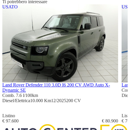
Ti potrebbero interessare
USATO
US
Land Rover Defender 110 3.0D I6 200 CV AWD Auto X-
Land
Dynamic SE
Com
Comb. 7.6 l/100km
Dies
Diesel/Elettrica
10.000 Km
12/2025
200 CV
Listino
List
€ 97.600
€ 80.900
€ 76