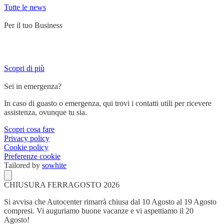
Tutte le news
Per il tuo Business
Servizi su misura per chi lavora su strada e ha bisogno di un partner
affidabile.
Scopri di più
Sei in emergenza?
In caso di guasto o emergenza, qui trovi i contatti utili per ricevere
assistenza, ovunque tu sia.
Scopri cosa fare
Privacy policy
Cookie policy
Preferenze cookie
Tailored by
sowhite
CHIUSURA FERRAGOSTO 2026
Si avvisa che Autocenter rimarrà chiusa dal 10 Agosto al 19 Agosto
compresi. Vi auguriamo buone vacanze e vi aspettiamo il 20
Agosto!