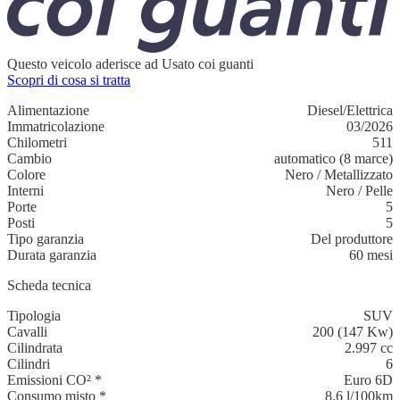
Questo veicolo aderisce ad Usato coi guanti
Scopri di cosa si tratta
Alimentazione
Diesel/Elettrica
Immatricolazione
03/2026
Chilometri
511
Cambio
automatico (8 marce)
Colore
Nero
/
Metallizzato
Interni
Nero
/
Pelle
Porte
5
Posti
5
Tipo garanzia
Del produttore
Durata garanzia
60 mesi
Scheda tecnica
Tipologia
SUV
Cavalli
200 (147 Kw)
Cilindrata
2.997 cc
Cilindri
6
Emissioni CO²
*
Euro 6D
Consumo misto
*
8,6 l/100km