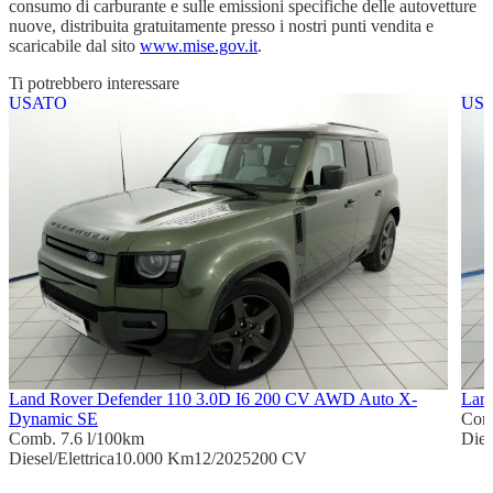
consumo di carburante e sulle emissioni specifiche delle autovetture
nuove, distribuita gratuitamente presso i nostri punti vendita e
scaricabile dal sito
www.mise.gov.it
.
Ti potrebbero interessare
USATO
US
Land Rover Defender 110 3.0D I6 200 CV AWD Auto X-
Land
Dynamic SE
Com
Comb. 7.6 l/100km
Dies
Diesel/Elettrica
10.000 Km
12/2025
200 CV