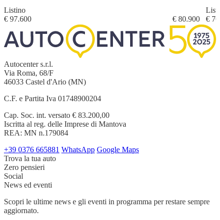
Listino
List
€ 97.600
€ 80.900
€ 76
Autocenter s.r.l.
Via Roma, 68/F
46033 Castel d'Ario (MN)
C.F. e Partita Iva 01748900204
Cap. Soc. int. versato € 83.200,00
Iscritta al reg. delle Imprese di Mantova
REA: MN n.179084
+39 0376 665881
WhatsApp
Google Maps
Trova la tua auto
Zero pensieri
Social
News ed eventi
Scopri le ultime news e gli eventi in programma per restare sempre
aggiornato.