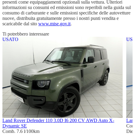
presenti come equipaggiamenti opzionali sulla vettura. Ulteriori
informazioni su consumi ed emissioni sono reperibili nella guida sul
consumo di carburante e sulle emissioni specifiche delle autovetture
nuove, distribuita gratuitamente presso i nostri punti vendita e
scaricabile dal sito
www.mise.gov.it
.
Ti potrebbero interessare
USATO
US
Land Rover Defender 110 3.0D I6 200 CV AWD Auto X-
Land
Dynamic SE
Com
Comb. 7.6 l/100km
Dies