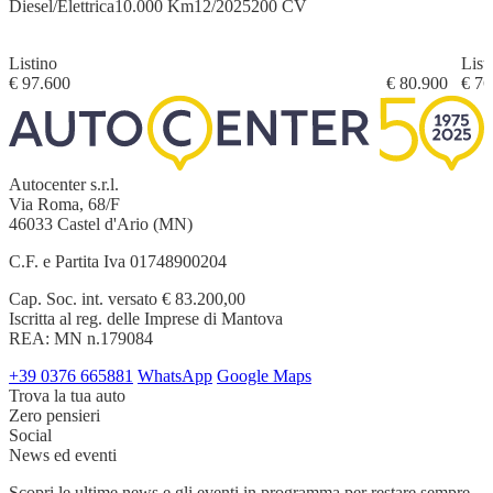
Diesel/Elettrica
10.000 Km
12/2025
200 CV
Listino
List
€ 97.600
€ 80.900
€ 76
Autocenter s.r.l.
Via Roma, 68/F
46033 Castel d'Ario (MN)
C.F. e Partita Iva 01748900204
Cap. Soc. int. versato € 83.200,00
Iscritta al reg. delle Imprese di Mantova
REA: MN n.179084
+39 0376 665881
WhatsApp
Google Maps
Trova la tua auto
Zero pensieri
Social
News ed eventi
Scopri le ultime news e gli eventi in programma per restare sempre