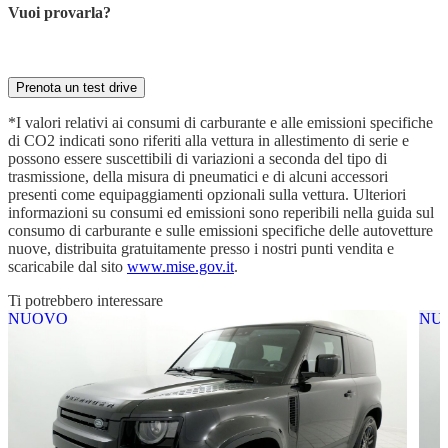
Vuoi provarla?
Prenota ora la tua prova su strada con il nostro esperto
Prenota un test drive
*I valori relativi ai consumi di carburante e alle emissioni specifiche
di CO2 indicati sono riferiti alla vettura in allestimento di serie e
possono essere suscettibili di variazioni a seconda del tipo di
trasmissione, della misura di pneumatici e di alcuni accessori
presenti come equipaggiamenti opzionali sulla vettura. Ulteriori
informazioni su consumi ed emissioni sono reperibili nella guida sul
consumo di carburante e sulle emissioni specifiche delle autovetture
nuove, distribuita gratuitamente presso i nostri punti vendita e
scaricabile dal sito
www.mise.gov.it
.
Ti potrebbero interessare
NUOVO
NU