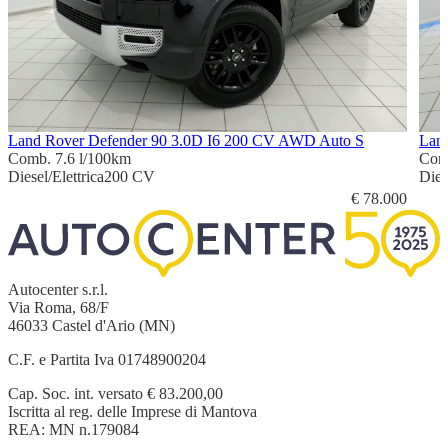
Land Rover Defender 90 3.0D I6 200 CV AWD Auto S
Lan
Comb. 7.6 l/100km
Com
Diesel/Elettrica
200 CV
Dies
€ 78.000
Autocenter s.r.l.
Via Roma, 68/F
46033 Castel d'Ario (MN)
C.F. e Partita Iva 01748900204
Cap. Soc. int. versato € 83.200,00
Iscritta al reg. delle Imprese di Mantova
REA: MN n.179084