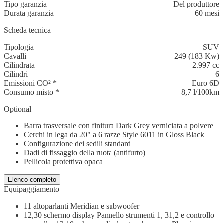
Tipo garanzia
Del produttore
Durata garanzia
60 mesi
Scheda tecnica
Tipologia
SUV
Cavalli
249 (183 Kw)
Cilindrata
2.997 cc
Cilindri
6
Emissioni CO²
*
Euro 6D
Consumo misto
*
8,7 l/100km
Optional
Barra trasversale con finitura Dark Grey verniciata a polvere
Cerchi in lega da 20" a 6 razze Style 6011 in Gloss Black
Configurazione dei sedili standard
Dadi di fissaggio della ruota (antifurto)
Pellicola protettiva opaca
Elenco completo
Equipaggiamento
11 altoparlanti Meridian e subwoofer
12,30 schermo display Pannello strumenti 1, 31,2 e controllo