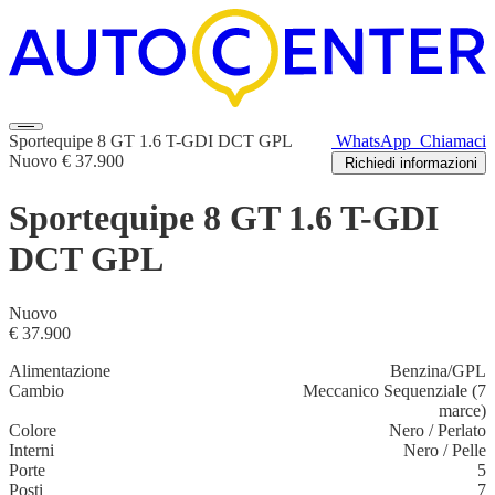
Sportequipe 8 GT 1.6 T-GDI DCT GPL
WhatsApp
Chiamaci
Nuovo
€ 37.900
Richiedi informazioni
Sportequipe 8 GT 1.6 T-GDI
DCT GPL
Nuovo
€ 37.900
Alimentazione
Benzina/GPL
Cambio
Meccanico Sequenziale (7
marce)
Colore
Nero
/
Perlato
Interni
Nero
/
Pelle
Porte
5
Posti
7