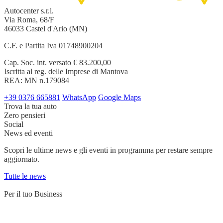
Autocenter s.r.l.
Via Roma, 68/F
46033 Castel d'Ario (MN)
C.F. e Partita Iva 01748900204
Cap. Soc. int. versato € 83.200,00
Iscritta al reg. delle Imprese di Mantova
REA: MN n.179084
+39 0376 665881
WhatsApp
Google Maps
Trova la tua auto
Zero pensieri
Social
News ed eventi
Scopri le ultime news e gli eventi in programma per restare sempre
aggiornato.
Tutte le news
Per il tuo Business
Servizi su misura per chi lavora su strada e ha bisogno di un partner
affidabile.