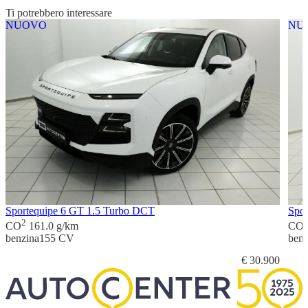
Ti potrebbero interessare
NUOVO
NU
Sportequipe 6 GT 1.5 Turbo DCT
Spo
2
CO
161.0 g/km
CO
benzina
155 CV
benz
€ 30.900