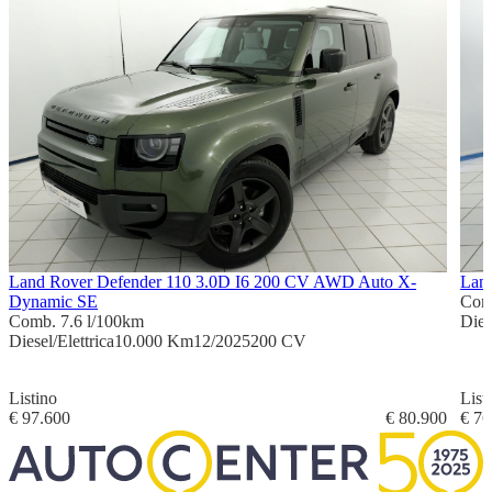
Land Rover Defender 110 3.0D I6 200 CV AWD Auto X-
Land
Dynamic SE
Com
Comb. 7.6 l/100km
Dies
Diesel/Elettrica
10.000 Km
12/2025
200 CV
Listino
List
€ 97.600
€ 80.900
€ 76