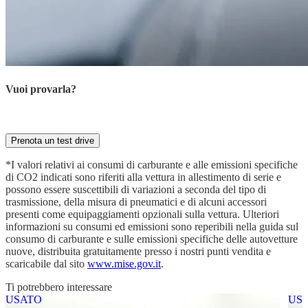
Vuoi provarla?
Prenota ora la tua prova su strada con il nostro esperto
Prenota un test drive
*I valori relativi ai consumi di carburante e alle emissioni specifiche
di CO2 indicati sono riferiti alla vettura in allestimento di serie e
possono essere suscettibili di variazioni a seconda del tipo di
trasmissione, della misura di pneumatici e di alcuni accessori
presenti come equipaggiamenti opzionali sulla vettura. Ulteriori
informazioni su consumi ed emissioni sono reperibili nella guida sul
consumo di carburante e sulle emissioni specifiche delle autovetture
nuove, distribuita gratuitamente presso i nostri punti vendita e
scaricabile dal sito
www.mise.gov.it
.
Ti potrebbero interessare
USATO
US