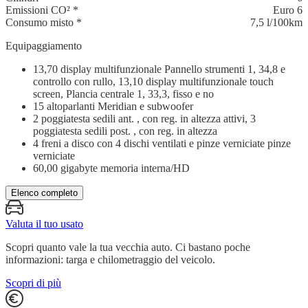
Emissioni CO²
*
Euro 6
Consumo misto
*
7,5 l/100km
Equipaggiamento
13,70 display multifunzionale Pannello strumenti 1, 34,8 e
controllo con rullo, 13,10 display multifunzionale touch
screen, Plancia centrale 1, 33,3, fisso e no
15 altoparlanti Meridian e subwoofer
2 poggiatesta sedili ant. , con reg. in altezza attivi, 3
poggiatesta sedili post. , con reg. in altezza
4 freni a disco con 4 dischi ventilati e pinze verniciate pinze
verniciate
60,00 gigabyte memoria interna/HD
Elenco completo
Valuta il tuo usato
Scopri quanto vale la tua vecchia auto. Ci bastano poche
informazioni: targa e chilometraggio del veicolo.
Scopri di più