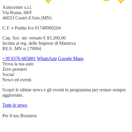
Autocenter s.r.l.
Via Roma, 68/F
46033 Castel d'Ario (MN)
C.F. e Partita Iva 01748900204
Cap. Soc. int. versato € 83.200,00
Iscritta al reg. delle Imprese di Mantova
REA: MN n.179084
+39 0376 665881
WhatsApp
Google Maps
Trova la tua auto
Zero pensieri
Social
News ed eventi
Scopri le ultime news e gli eventi in programma per restare sempre
aggiornato.
Tutte le news
Per il tuo Business
Servizi su misura per chi lavora su strada e ha bisogno di un partner
affidabile.