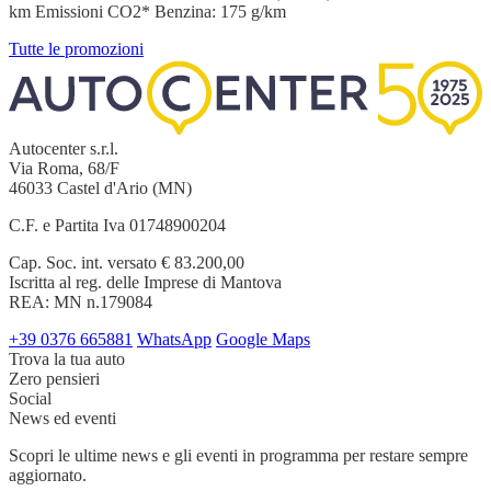
km Emissioni CO2* Benzina: 175 g/km
Tutte le promozioni
Autocenter s.r.l.
Via Roma, 68/F
46033 Castel d'Ario (MN)
C.F. e Partita Iva 01748900204
Cap. Soc. int. versato € 83.200,00
Iscritta al reg. delle Imprese di Mantova
REA: MN n.179084
+39 0376 665881
WhatsApp
Google Maps
Trova la tua auto
Zero pensieri
Social
News ed eventi
Scopri le ultime news e gli eventi in programma per restare sempre
aggiornato.