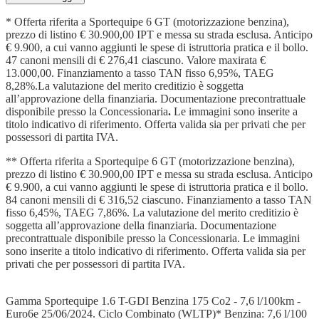
* Offerta riferita a Sportequipe 6 GT (motorizzazione benzina),
prezzo di listino € 30.900,00 IPT e messa su strada esclusa. Anticipo
€ 9.900, a cui vanno aggiunti le spese di istruttoria pratica e il bollo.
47 canoni mensili di € 276,41 ciascuno. Valore maxirata €
13.000,00. Finanziamento a tasso TAN fisso 6,95%, TAEG
8,28%.La valutazione del merito creditizio è soggetta
all’approvazione della finanziaria. Documentazione precontrattuale
disponibile presso la Concessionaria
.
Le immagini sono inserite a
titolo indicativo di riferimento. Offerta valida sia per privati che per
possessori di partita IVA.
** Offerta riferita a Sportequipe 6 GT (motorizzazione benzina),
prezzo di listino € 30.900,00 IPT e messa su strada esclusa. Anticipo
€ 9.900, a cui vanno aggiunti le spese di istruttoria pratica e il bollo.
84 canoni mensili di € 316,52 ciascuno. Finanziamento a tasso TAN
fisso 6,45%, TAEG 7,86%. La valutazione del merito creditizio è
soggetta all’approvazione della finanziaria. Documentazione
precontrattuale disponibile presso la Concessionaria. Le immagini
sono inserite a titolo indicativo di riferimento. Offerta valida sia per
privati che per possessori di partita IVA.
Gamma Sportequipe 1.6 T-GDI Benzina 175 Co2 - 7,6 l/100km -
Euro6e 25/06/2024. Ciclo Combinato (WLTP)* Benzina: 7,6 l/100