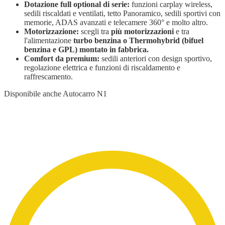
Dotazione full optional di serie:
funzioni carplay wireless,
sedili riscaldati e ventilati, tetto Panoramico, sedili sportivi con
memorie, ADAS avanzati e telecamere 360° e molto altro.
Motorizzazione:
scegli tra
più motorizzazioni
e tra
l'alimentazione
turbo benzina o Thermohybrid (bifuel
benzina e GPL) montato in fabbrica.
Comfort da premium:
sedili anteriori con design sportivo,
regolazione elettrica e funzioni di riscaldamento e
raffrescamento.
Disponibile anche Autocarro N1
Ora Sportequipe 6 GT è disponibile anche in versione autocarro N1,
potendo accedere così alle relative
agevolazioni fiscali
. È disponibile
sia per le versioni 1.5 che per le versioni 1.6,
sia benzina che bi-fuel
benzina e GPL.