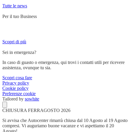
Tutte le news
Per il tuo Business
Servizi su misura per chi lavora su strada e ha bisogno di un partner
affidabile.
Scopri di più
Sei in emergenza?
In caso di guasto o emergenza, qui trovi i contatti utili per ricevere
assistenza, ovunque tu sia.
Scopri cosa fare
Privacy policy
Cookie policy
Preferenze cookie
Tailored by
sowhite
CHIUSURA FERRAGOSTO 2026
Si avvisa che Autocenter rimarrà chiusa dal 10 Agosto al 19 Agosto
compresi. Vi auguriamo buone vacanze e vi aspettiamo il 20
Agosto!