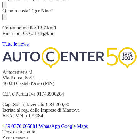
Quanto costa Tiger Nine?
Consumo medio: 13,7 km/l
Emissioni CO₂: 174 g/km
Tutte le news
Autocenter s.r.l.
Via Roma, 68/F
46033 Castel d'Ario (MN)
C.F. e Partita Iva 01748900204
Cap. Soc. int. versato € 83.200,00
Iscritta al reg. delle Imprese di Mantova
REA: MN n.179084
+39 0376 665881
WhatsApp
Google Maps
Trova la tua auto
Zero pensieri