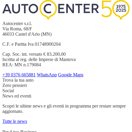
Autocenter s.r.l.
Via Roma, 68/F
46033 Castel d'Ario (MN)
C.F. e Partita Iva 01748900204
Cap. Soc. int. versato € 83.200,00
Iscritta al reg. delle Imprese di Mantova
REA: MN n.179084
+39 0376 665881
WhatsApp
Google Maps
Trova la tua auto
Zero pensieri
Social
News ed eventi
Scopri le ultime news e gli eventi in programma per restare sempre
aggiornato.
Tutte le news
Per il tuo Business