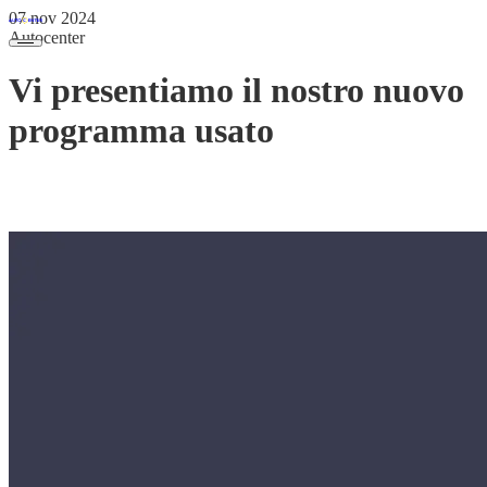
07 nov 2024
Autocenter
Vi presentiamo il nostro nuovo
programma usato
È con immenso piacere e orgoglio che vi presentiamo il nostro
nuovo programma dedicato al parco usato:
Usato coi guanti.