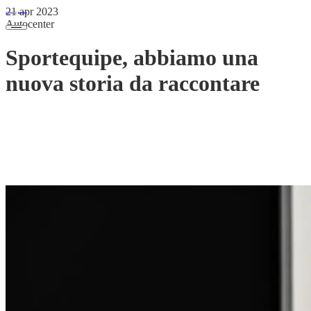
21 apr 2023
Autocenter
Sportequipe, abbiamo una
nuova storia da raccontare
Sportequipe è un marchio
italiano
giovane e dinamico,
nato in
Molise
sotto l'ala del Gruppo DR, azienda in forte crescita e
affermata sul mercato. Si posiziona nel segmento
premium
del
gruppo, offrendo una gamma di SUV caratterizzati da stile,
prestazioni e tecnologia all'avanguardia.