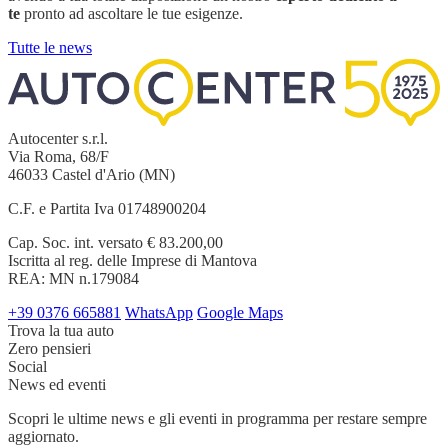
te
pronto ad ascoltare le tue esigenze.
Tutte le news
Autocenter s.r.l.
Via Roma, 68/F
46033 Castel d'Ario (MN)
C.F. e Partita Iva 01748900204
Cap. Soc. int. versato € 83.200,00
Iscritta al reg. delle Imprese di Mantova
REA: MN n.179084
+39 0376 665881
WhatsApp
Google Maps
Trova la tua auto
Zero pensieri
Social
News ed eventi
Scopri le ultime news e gli eventi in programma per restare sempre
aggiornato.