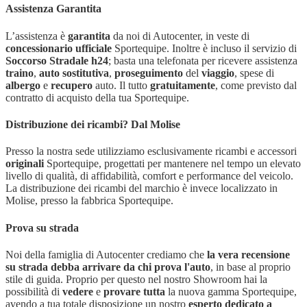
Assistenza Garantita
L’assistenza è
garantita
da noi di Autocenter, in veste di
concessionario ufficiale
Sportequipe. Inoltre è incluso il servizio di
Soccorso Stradale h24
; basta una telefonata per ricevere assistenza
traino
,
auto
sostitutiva
,
proseguimento
del
viaggio
, spese di
albergo
e
recupero
auto. Il tutto
gratuitamente
, come previsto dal
contratto di acquisto della tua Sportequipe.
Distribuzione dei ricambi? Dal Molise
Presso la nostra sede utilizziamo esclusivamente ricambi e accessori
originali
Sportequipe, progettati per mantenere nel tempo un elevato
livello di qualità, di affidabilità, comfort e performance del veicolo.
La distribuzione dei ricambi del marchio è invece localizzato in
Molise, presso la fabbrica Sportequipe.
Prova su strada
Noi della famiglia di Autocenter crediamo che
la vera recensione
su strada debba arrivare da chi prova l'auto
, in base al proprio
stile di guida. Proprio per questo nel nostro Showroom hai la
possibilità di
vedere
e
provare tutta
la nuova gamma Sportequipe,
avendo a tua totale disposizione un nostro
esperto dedicato a