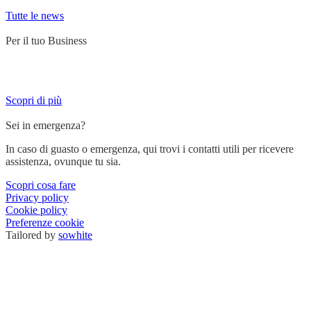
Tutte le news
Per il tuo Business
Servizi su misura per chi lavora su strada e ha bisogno di un partner
affidabile.
Scopri di più
Sei in emergenza?
In caso di guasto o emergenza, qui trovi i contatti utili per ricevere
assistenza, ovunque tu sia.
Scopri cosa fare
Privacy policy
Cookie policy
Preferenze cookie
Tailored by
sowhite