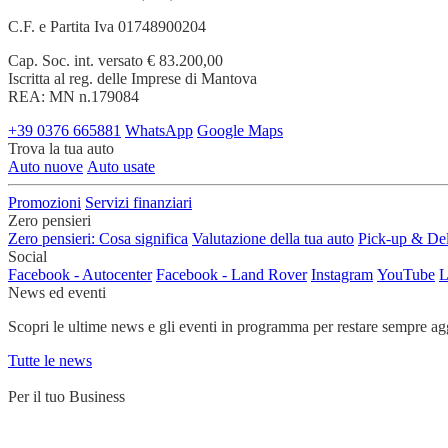
C.F. e Partita Iva 01748900204
Cap. Soc. int. versato € 83.200,00
Iscritta al reg. delle Imprese di Mantova
REA: MN n.179084
+39 0376 665881
WhatsApp
Google Maps
Trova la tua auto
Auto nuove
Auto usate
Promozioni
Servizi finanziari
Zero pensieri
Zero pensieri: Cosa significa
Valutazione della tua auto
Pick-up & Del
Social
Facebook - Autocenter
Facebook - Land Rover
Instagram
YouTube
L
News ed eventi
Scopri le ultime news e gli eventi in programma per restare sempre ag
Tutte le news
Per il tuo Business
Servizi su misura per chi lavora su strada e ha bisogno di un partner af