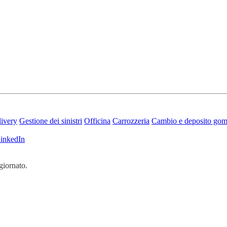
ivery
Gestione dei sinistri
Officina
Carrozzeria
Cambio e deposito go
inkedIn
giornato.
fidabile.