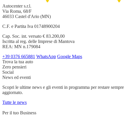
Autocenter s.r.l.
Via Roma, 68/F
46033 Castel d'Ario (MN)
C.F. e Partita Iva 01748900204
Cap. Soc. int. versato € 83.200,00
Iscritta al reg. delle Imprese di Mantova
REA: MN n.179084
+39 0376 665881
WhatsApp
Google Maps
Trova la tua auto
Zero pensieri
Social
News ed eventi
Scopri le ultime news e gli eventi in programma per restare sempre
aggiornato.
Tutte le news
Per il tuo Business
Servizi su misura per chi lavora su strada e ha bisogno di un partner
affidabile.