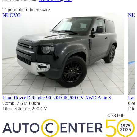
Ti potrebbero interessare
NUOVO
NU
Land Rover Defender 90 3.0D I6 200 CV AWD Auto S
Lan
Comb. 7.6 l/100km
Com
Diesel/Elettrica
200 CV
Dies
€ 78.000