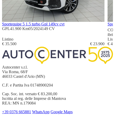
Sportequipe 5 1.5 turbo Gpl 149cv cvt
Spor
GPL
41.900 Km
05/2024
149 CV
CO
ibri
Listino
List
€ 35.500
€ 23.900
€ 47
Autocenter s.r.l.
Via Roma, 68/F
46033 Castel d'Ario (MN)
C.F. e Partita Iva 01748900204
Cap. Soc. int. versato € 83.200,00
Iscritta al reg. delle Imprese di Mantova
REA: MN n.179084
+39 0376 665881
WhatsApp
Google Maps