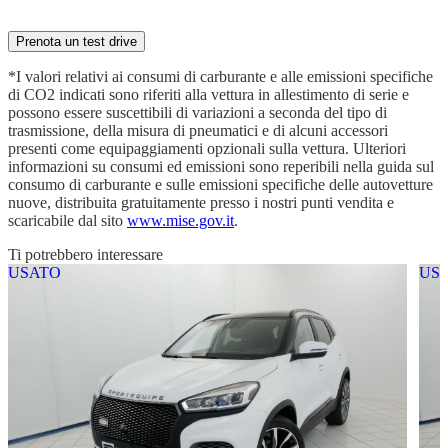
Prenota ora la tua prova su strada con il nostro esperto
Prenota un test drive
*I valori relativi ai consumi di carburante e alle emissioni specifiche
di CO2 indicati sono riferiti alla vettura in allestimento di serie e
possono essere suscettibili di variazioni a seconda del tipo di
trasmissione, della misura di pneumatici e di alcuni accessori
presenti come equipaggiamenti opzionali sulla vettura. Ulteriori
informazioni su consumi ed emissioni sono reperibili nella guida sul
consumo di carburante e sulle emissioni specifiche delle autovetture
nuove, distribuita gratuitamente presso i nostri punti vendita e
scaricabile dal sito
www.mise.gov.it
.
Ti potrebbero interessare
USATO
US